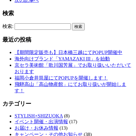
次の記事へ
検索
検索:
最近の投稿
【期間限定販売も】日本橋三越にてPOPUP開催中
海外向けブランド「YAMAZAKI III」を始動
京セラ美術館「歌川国芳展」でお取り扱いいただいて
おります
福岡小倉井筒屋にてPOPUPを開催します！
飛騨高山「高山物産館」にてお取り扱いが開始しま
す！
カテゴリー
STYLISH×SHIZUOKA
(8)
イベント開催・出演情報
(17)
お届け・お休み情報
(13)
キャンペーン・その他お知らせ
(38)